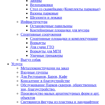
Заборы
Велопарковки
Стол со скамейками (Комплекты парковые)
Вазоны парковые
Шезлонги и лежаки
Инфраструктура
Остановочные павильоны
Контейнерные площадки для мусора
Спортивные сооружения
Спортивные площадки и комплектующие
Воркауты
Для сдачи ГТО
Воркауты для МГН
Уличные тренажеры
Выгул собак
Услуги
Металлоконструкции на заказ
Входные группы
Для Ресторанов, Баров, Кафе
Консалтинг в благоустройстве
Обслуживание Парков,скверов, общественных
зон, благоустройство.
Производство малых архитектурных форм и арт.
объектов
Светящиеся фигуры из пластика и ландшафтное