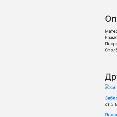
Оп
Матер
Разме
Покр
Столб
Др
Забо
от 3 
Подр