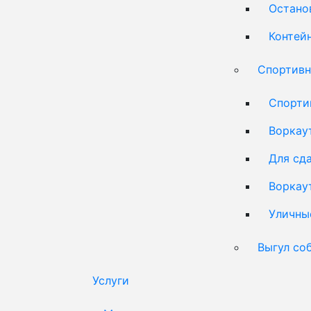
Остано
Контей
Спортивн
Спорти
Воркау
Для сд
Воркау
Уличны
Выгул со
Услуги