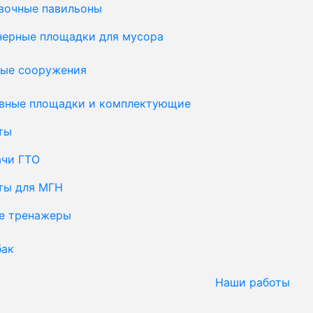
вочные павильоны
нерные площадки для мусора
ые сооружения
вные площадки и комплектующие
ты
ачи ГТО
ты для МГН
е тренажеры
бак
Наши работы