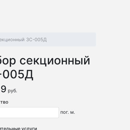
секционный ЗС-005Д
бор секционный
-005Д
79
руб.
тво
пог. м.
тельные услуги