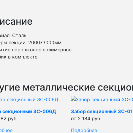
исание
иал: Сталь
ры секции: 2000*3000мм.
ытие порошковое полимерное.
ик в комплекте.
угие металлические секци
р секционный ЗС-006Д
Забор секционный ЗС-0
882 руб.
от 2 184 руб.
обнее
Подробнее