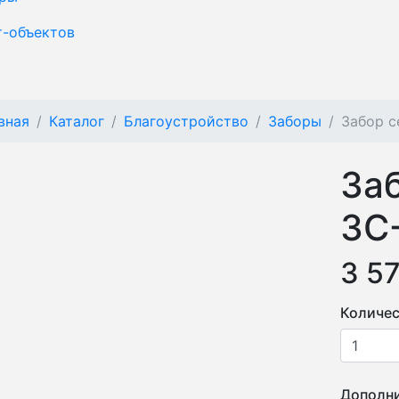
т-объектов
вная
Каталог
Благоустройство
Заборы
Забор 
За
ЗС
3 5
Количес
Дополни