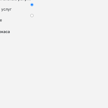
 услуг
е
ркаса