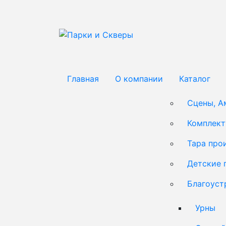
Главная
О компании
Каталог
Сцены, А
Комплек
Тара про
Детские 
Благоуст
Урны