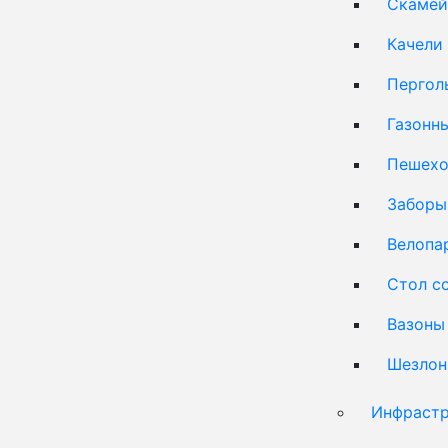
Скамей
Качели
Пергол
Газонн
Пешехо
Заборы
Велопа
Стол с
Вазоны
Шезлон
Инфрастр