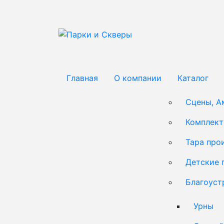
Главная
О компании
Каталог
Сцены, А
Комплек
Тара про
Детские 
Благоуст
Урны