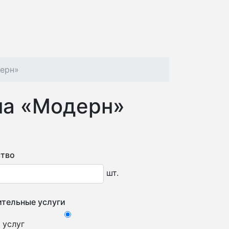
ерн»
на «Модерн»
тво
шт.
тельные услуги
 услуг