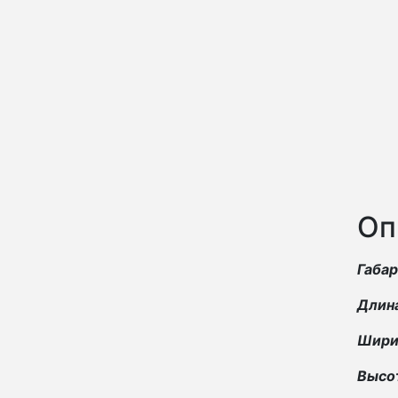
Оп
Габа
Длин
Шири
Высо