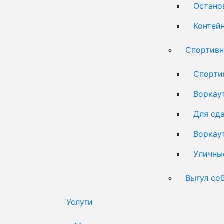
Остано
Контей
Спортивн
Спорти
Воркау
Для сд
Воркау
Уличны
Выгул со
Услуги