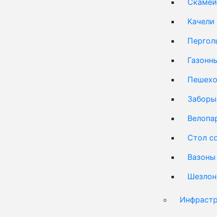
Скамей
Качели
Пергол
Газонн
Пешехо
Заборы
Велопа
Стол с
Вазоны
Шезлон
Инфрастр