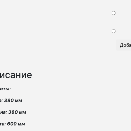
Доба
исание
риты:
а: 380 мм
на: 380 мм
та: 600 мм