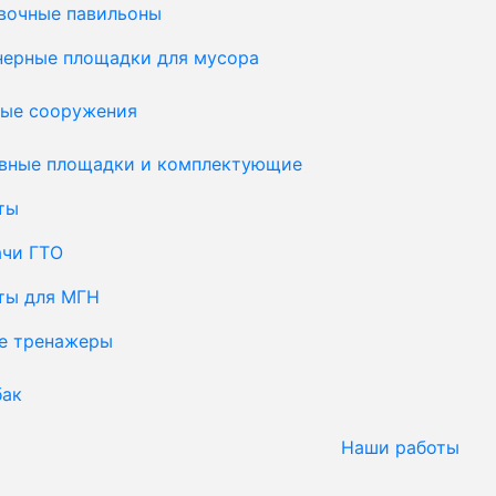
вочные павильоны
нерные площадки для мусора
ые сооружения
вные площадки и комплектующие
ты
ачи ГТО
ты для МГН
е тренажеры
бак
Наши работы