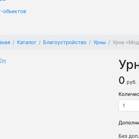
т-объектов
вная
Каталог
Благоустройство
Урны
Урна «Мод
Ур
0
руб.
Количес
Дополни
Без доп.