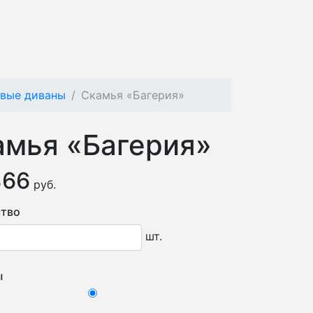
овые диваны
Скамья «Багерия»
амья «Багерия»
366
руб.
тво
шт.
ы