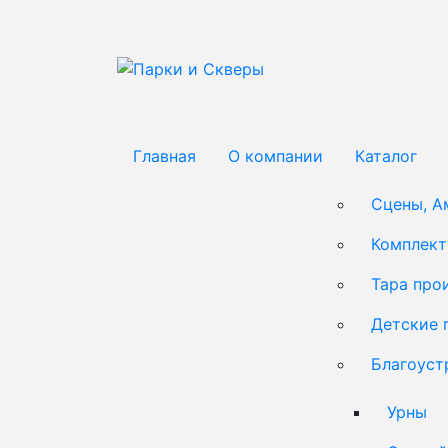
Главная
О компании
Каталог
Сцены, А
Комплек
Тара про
Детские 
Благоуст
Урны