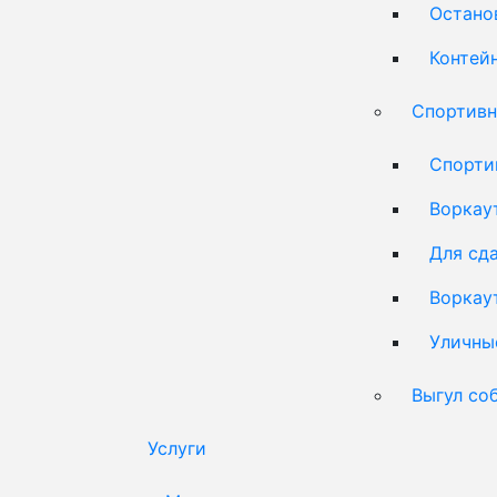
Остано
Контей
Спортивн
Спорти
Воркау
Для сд
Воркау
Уличны
Выгул со
Услуги