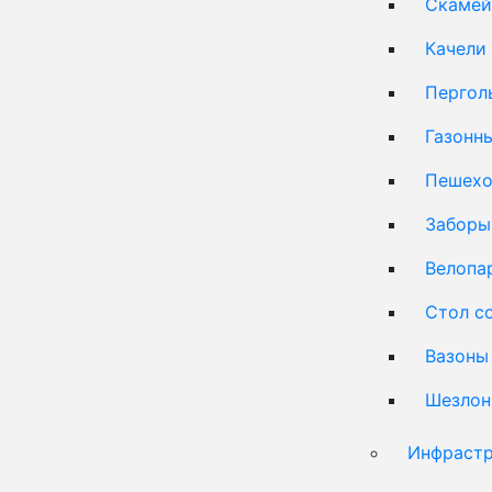
Скамей
Качели
Пергол
Газонн
Пешехо
Заборы
Велопа
Стол с
Вазоны
Шезлон
Инфрастр