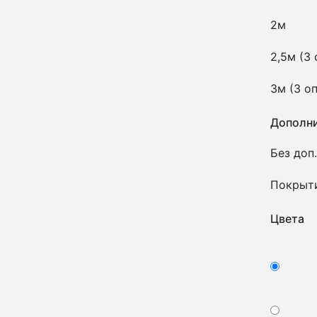
2м
2,5м (3
3м (3 о
Дополни
Без доп.
Покрыт
Цвета