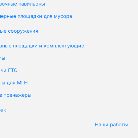
вочные павильоны
нерные площадки для мусора
ые сооружения
вные площадки и комплектующие
ты
ачи ГТО
ты для МГН
е тренажеры
бак
Наши работы