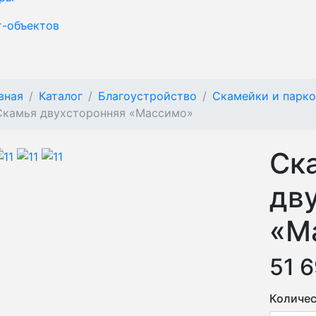
т-объектов
вная
Каталог
Благоустройство
Скамейки и парк
Скамья двухсторонняя «Массимо»
Ск
дв
«М
51 
Количес