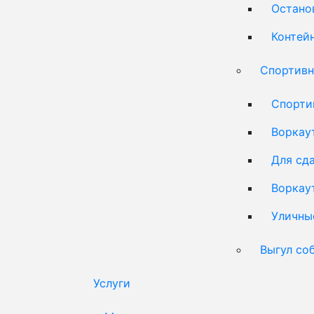
Остано
Контей
Спортивн
Спорти
Воркау
Для сд
Воркау
Уличны
Выгул со
Услуги