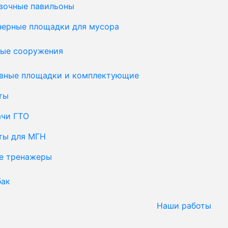
вочные павильоны
нерные площадки для мусора
ые сооружения
вные площадки и комплектующие
ты
ачи ГТО
ты для МГН
е тренажеры
бак
Наши работы