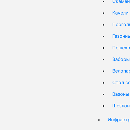
Скамей
Качели
Пергол
Газонн
Пешехо
Заборы
Велопа
Стол с
Вазоны
Шезлон
Инфрастр