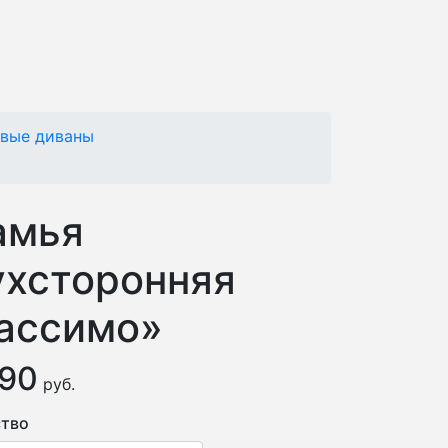
овые диваны
амья
ухсторонняя
ассимо»
690
руб.
тво