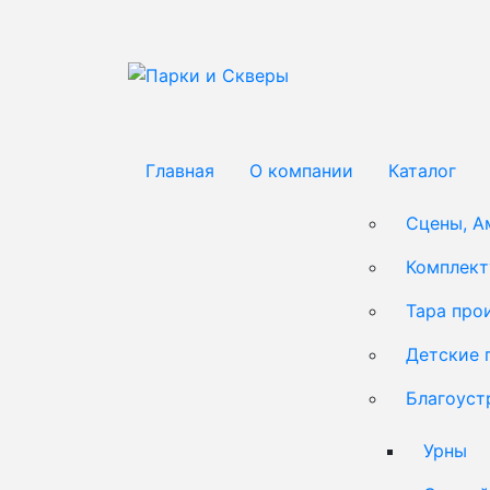
Главная
О компании
Каталог
Сцены, А
Комплек
Тара про
Детские 
Благоуст
Урны