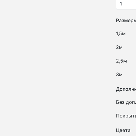
Размер
1,5м
2м
2,5м
3м
Дополни
Без доп.
Покрыт
Цвета