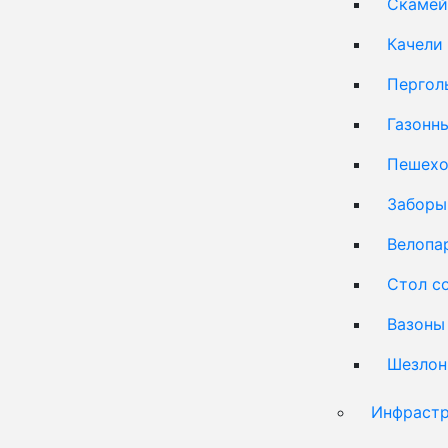
Скамей
Качели
Пергол
Газонн
Пешехо
Заборы
Велопа
Стол с
Вазоны
Шезлон
Инфрастр