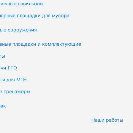
вочные павильоны
нерные площадки для мусора
ые сооружения
вные площадки и комплектующие
ты
ачи ГТО
ты для МГН
е тренажеры
бак
Наши работы