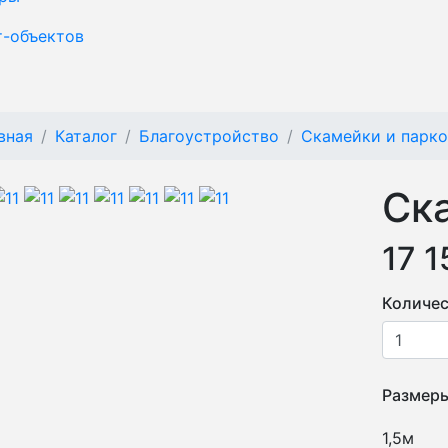
т-объектов
вная
Каталог
Благоустройство
Скамейки и парк
Cк
17 1
Количес
Размер
1,5м