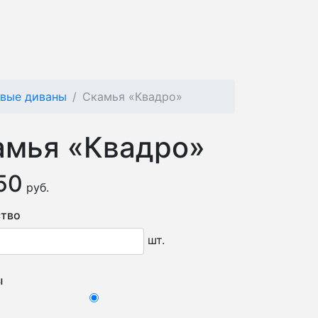
овые диваны
Cкамья «Квадро»
амья «Квадро»
50
руб.
тво
шт.
ы