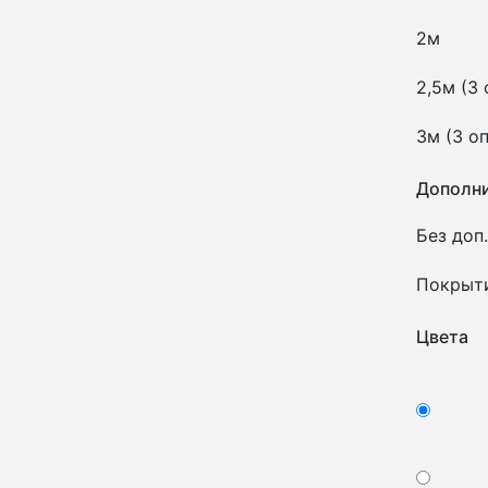
2м
2,5м (3
3м (3 о
Дополни
Без доп.
Покрыт
Цвета