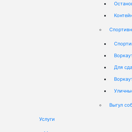
Остано
Контей
Спортивн
Спорти
Воркау
Для сд
Воркау
Уличны
Выгул со
Услуги