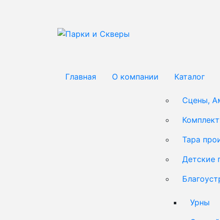
Главная
О компании
Каталог
Сцены, А
Комплек
Тара про
Детские 
Благоуст
Урны