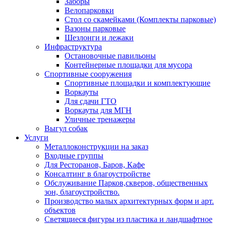
Заборы
Велопарковки
Стол со скамейками (Комплекты парковые)
Вазоны парковые
Шезлонги и лежаки
Инфраструктура
Остановочные павильоны
Контейнерные площадки для мусора
Спортивные сооружения
Спортивные площадки и комплектующие
Воркауты
Для сдачи ГТО
Воркауты для МГН
Уличные тренажеры
Выгул собак
Услуги
Металлоконструкции на заказ
Входные группы
Для Ресторанов, Баров, Кафе
Консалтинг в благоустройстве
Обслуживание Парков,скверов, общественных
зон, благоустройство.
Производство малых архитектурных форм и арт.
объектов
Светящиеся фигуры из пластика и ландшафтное