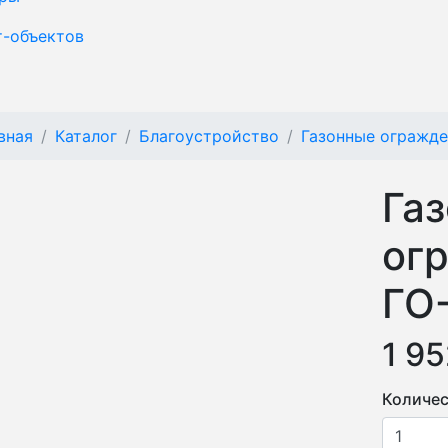
т-объектов
вная
Каталог
Благоустройство
Газонные огражд
Га
ог
ГО
1 95
Количес