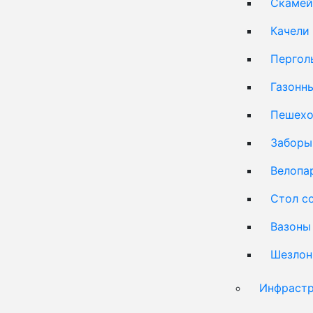
Скамей
Качели
Пергол
Газонн
Пешехо
Заборы
Велопа
Стол с
Вазоны
Шезлон
Инфрастр