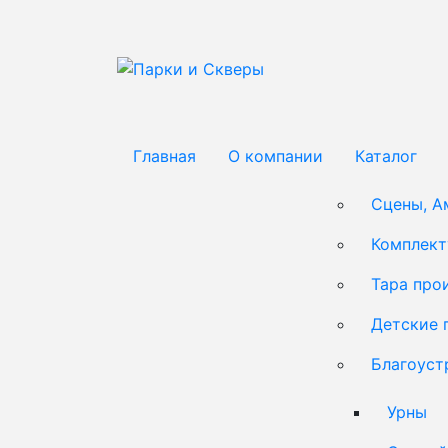
Главная
О компании
Каталог
Сцены, А
Комплек
Тара про
Детские 
Благоуст
Урны