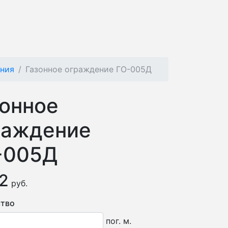
ения
Газонное ограждение ГО-005Д
зонное
раждение
-005Д
2
руб.
тво
пог. м.