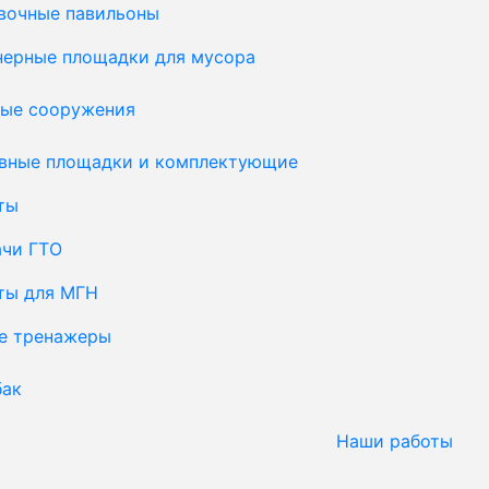
вочные павильоны
нерные площадки для мусора
ые сооружения
вные площадки и комплектующие
ты
ачи ГТО
ты для МГН
е тренажеры
бак
Наши работы