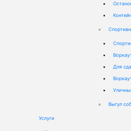
Остано
Контей
Спортивн
Спорти
Воркау
Для сд
Воркау
Уличны
Выгул со
Услуги