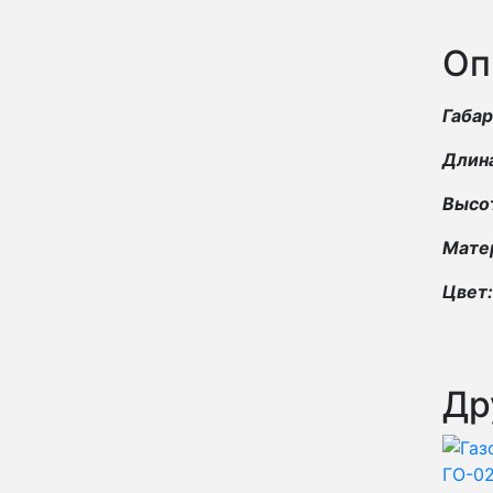
Оп
Габа
Длин
Высо
Матер
Цвет:
Др