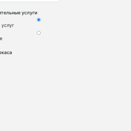
тельные услуги
 услуг
е
ркаса