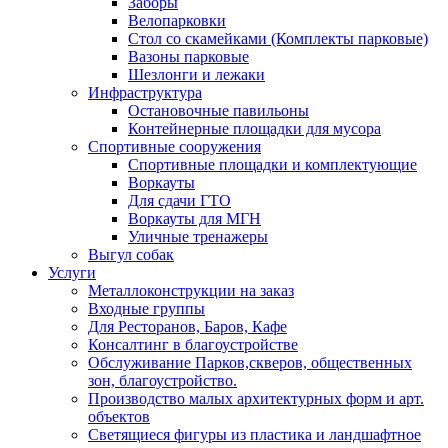
Заборы
Велопарковки
Стол со скамейками (Комплекты парковые)
Вазоны парковые
Шезлонги и лежаки
Инфраструктура
Остановочные павильоны
Контейнерные площадки для мусора
Спортивные сооружения
Спортивные площадки и комплектующие
Воркауты
Для сдачи ГТО
Воркауты для МГН
Уличные тренажеры
Выгул собак
Услуги
Металлоконструкции на заказ
Входные группы
Для Ресторанов, Баров, Кафе
Консалтинг в благоустройстве
Обслуживание Парков,скверов, общественных
зон, благоустройство.
Производство малых архитектурных форм и арт.
объектов
Светящиеся фигуры из пластика и ландшафтное