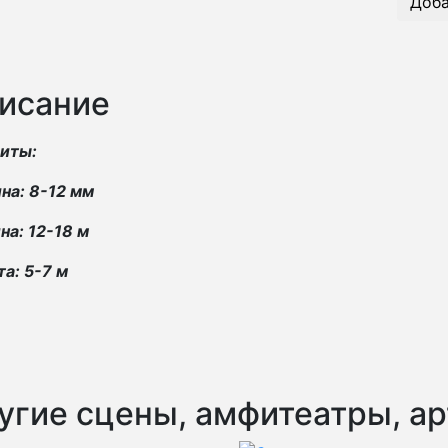
Доба
исание
риты:
на: 8-12 мм
а: 12-18 м
а: 5-7 м
угие сцены, амфитеатры, а