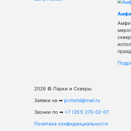
Амфи
Амфит
мероп
сквер
испол
празд
Подр
2026 © Парки и Скверы
Заявки на ➡
prvhold@mail.ru
Звонки по ➡
+7 (351) 270-02-07
Политика конфиденциальности