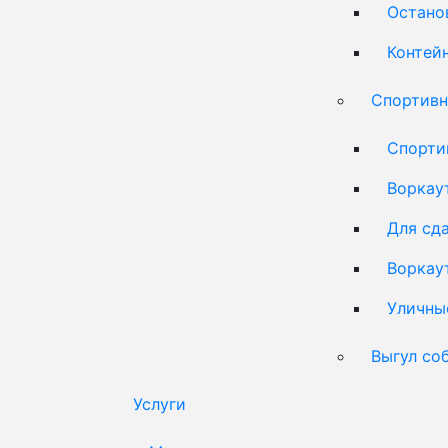
Остано
Контей
Спортивн
Спорти
Воркау
Для сд
Воркау
Уличны
Выгул со
Услуги