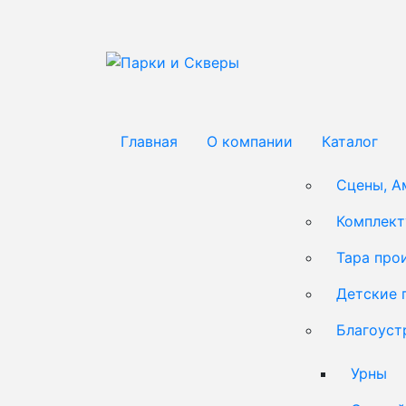
Главная
О компании
Каталог
Сцены, А
Комплек
Тара про
Детские 
Благоуст
Урны