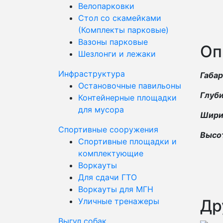
Велопарковки
Стол со скамейками
(Комплекты парковые)
Вазоны парковые
Оп
Шезлонги и лежаки
Инфраструктура
Габа
Остановочные павильоны
Глуби
Контейнерные площадки
для мусора
Ширин
Спортивные сооружения
Высот
Спортивные площадки и
комплектующие
Воркауты
Для сдачи ГТО
Воркауты для МГН
Уличные тренажеры
Др
Выгул собак