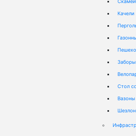
Скамей
Качели
Пергол
Газонн
Пешехо
Заборы
Велопа
Стол с
Вазоны
Шезлон
Инфрастр