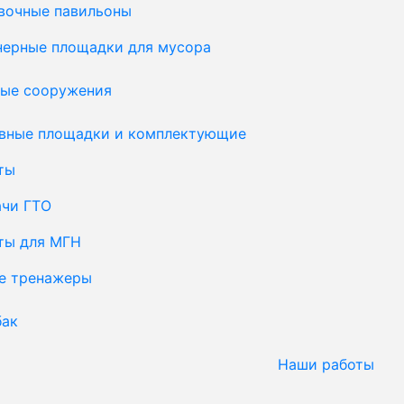
вочные павильоны
нерные площадки для мусора
ые сооружения
вные площадки и комплектующие
ты
ачи ГТО
ты для МГН
е тренажеры
бак
Наши работы