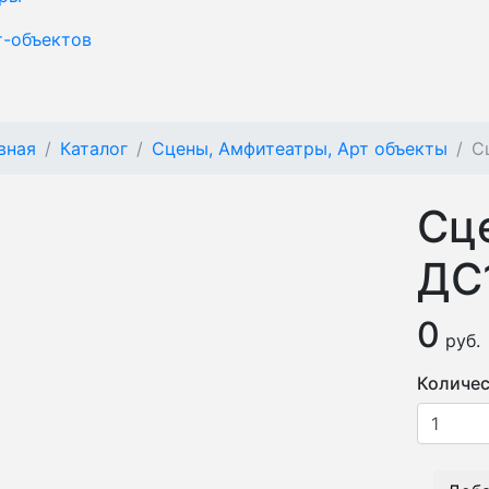
т-объектов
вная
Каталог
Сцены, Амфитеатры, Арт объекты
С
Сц
ДС
0
руб.
Количес