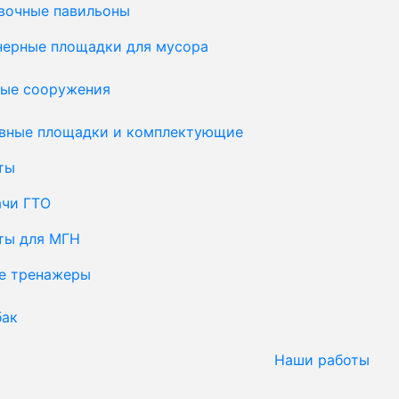
вочные павильоны
нерные площадки для мусора
ые сооружения
вные площадки и комплектующие
ты
ачи ГТО
ты для МГН
е тренажеры
бак
Наши работы