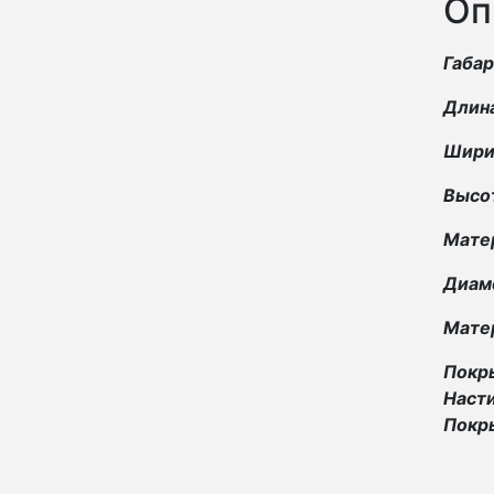
Оп
Габа
Длина
Ширин
Высот
Мате
Диаме
Матер
Покр
Насти
Покры