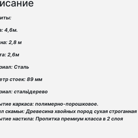
исание
риты:
: 4,6м.
а: 2,8 м
а: 2,6м
риал: Сталь
тр стоек: 89 мм
иал: сталь\дерево
ытие каркаса: полимерно-порошковое.
л скамьи: Древесина хвойных пород сухая строганная
тие настила: Пропитка премиум класса в 2 слоя