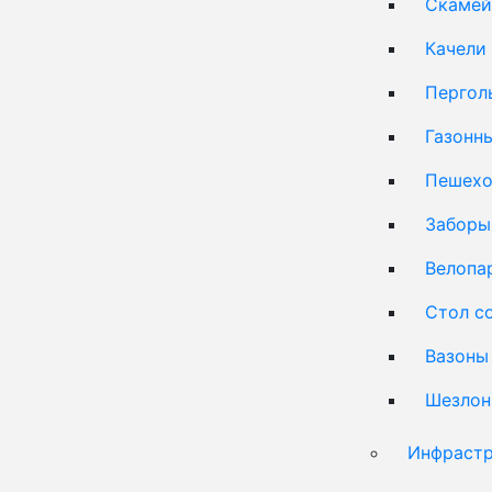
Скамей
Качели
Пергол
Газонн
Пешехо
Заборы
Велопа
Стол с
Вазоны
Шезлон
Инфрастр