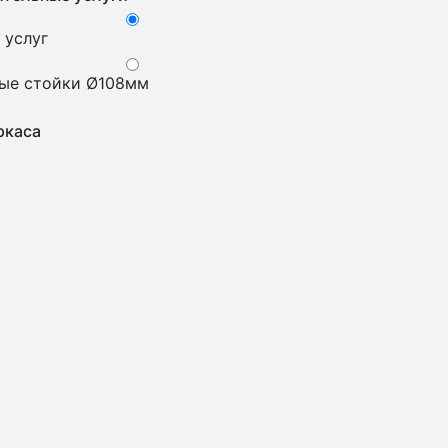
 услуг
ые стойки Ø108мм
ркаса