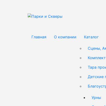
Главная
О компании
Каталог
Сцены, А
Комплек
Тара про
Детские 
Благоуст
Урны