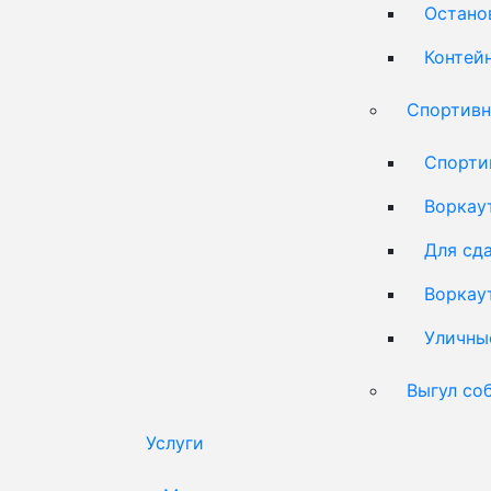
Остано
Контей
Спортивн
Спорти
Воркау
Для сд
Воркау
Уличны
Выгул со
Услуги