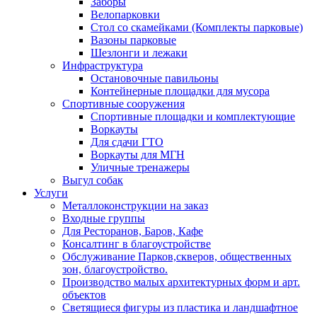
Заборы
Велопарковки
Стол со скамейками (Комплекты парковые)
Вазоны парковые
Шезлонги и лежаки
Инфраструктура
Остановочные павильоны
Контейнерные площадки для мусора
Спортивные сооружения
Спортивные площадки и комплектующие
Воркауты
Для сдачи ГТО
Воркауты для МГН
Уличные тренажеры
Выгул собак
Услуги
Металлоконструкции на заказ
Входные группы
Для Ресторанов, Баров, Кафе
Консалтинг в благоустройстве
Обслуживание Парков,скверов, общественных
зон, благоустройство.
Производство малых архитектурных форм и арт.
объектов
Светящиеся фигуры из пластика и ландшафтное