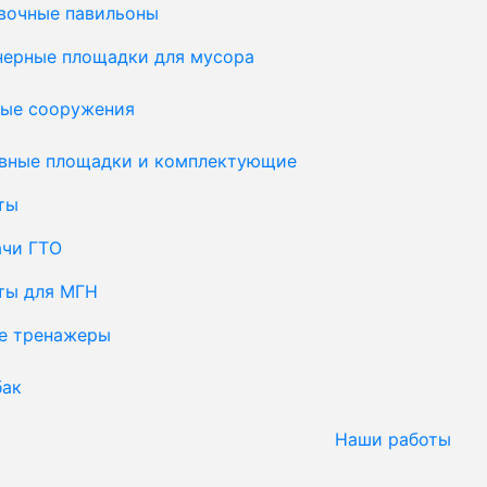
вочные павильоны
нерные площадки для мусора
ые сооружения
вные площадки и комплектующие
ты
ачи ГТО
ты для МГН
е тренажеры
бак
Наши работы