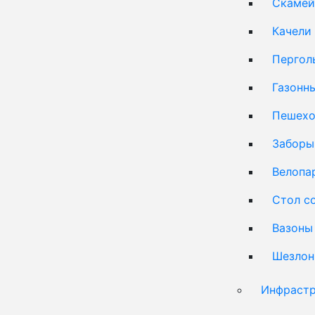
Скамей
Качели
Пергол
Газонн
Пешехо
Заборы
Велопа
Стол с
Вазоны
Шезлон
Инфрастр