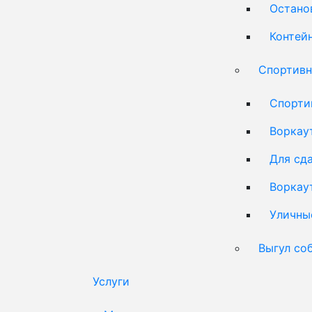
Остано
Контей
Спортивн
Спорти
Воркау
Для сд
Воркау
Уличны
Выгул со
Услуги