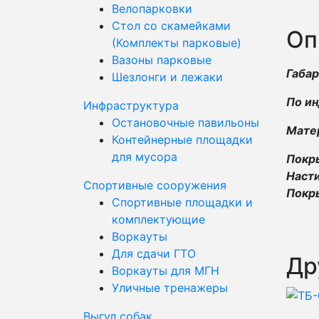
Велопарковки
Стол со скамейками
Оп
(Комплекты парковые)
Вазоны парковые
Габа
Шезлонги и лежаки
По ин
Инфраструктура
Остановочные павильоны
Матер
Контейнерные площадки
для мусора
Покр
Насти
Спортивные сооружения
Покры
Спортивные площадки и
комплектующие
Воркауты
Для сдачи ГТО
Др
Воркауты для МГН
Уличные тренажеры
Выгул собак