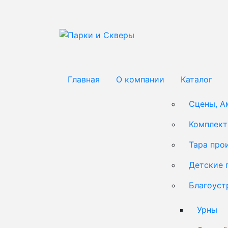
Главная
О компании
Каталог
Сцены, А
Комплек
Тара про
Детские 
Благоуст
Урны