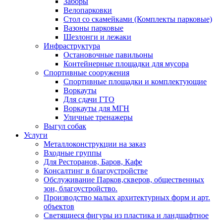
Заборы
Велопарковки
Стол со скамейками (Комплекты парковые)
Вазоны парковые
Шезлонги и лежаки
Инфраструктура
Остановочные павильоны
Контейнерные площадки для мусора
Спортивные сооружения
Спортивные площадки и комплектующие
Воркауты
Для сдачи ГТО
Воркауты для МГН
Уличные тренажеры
Выгул собак
Услуги
Металлоконструкции на заказ
Входные группы
Для Ресторанов, Баров, Кафе
Консалтинг в благоустройстве
Обслуживание Парков,скверов, общественных
зон, благоустройство.
Производство малых архитектурных форм и арт.
объектов
Светящиеся фигуры из пластика и ландшафтное