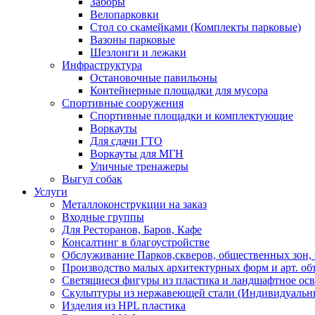
Заборы
Велопарковки
Стол со скамейками (Комплекты парковые)
Вазоны парковые
Шезлонги и лежаки
Инфраструктура
Остановочные павильоны
Контейнерные площадки для мусора
Спортивные сооружения
Спортивные площадки и комплектующие
Воркауты
Для сдачи ГТО
Воркауты для МГН
Уличные тренажеры
Выгул собак
Услуги
Металлоконструкции на заказ
Входные группы
Для Ресторанов, Баров, Кафе
Консалтинг в благоустройстве
Обслуживание Парков,скверов, общественных зон, 
Производство малых архитектурных форм и арт. об
Светящиеся фигуры из пластика и ландшафтное ос
Скульптуры из нержавеющей стали (Индивидуальны
Изделия из HPL пластика