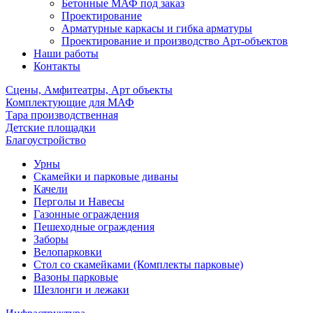
Бетонные МАФ под заказ
Проектирование
Арматурные каркасы и гибка арматуры
Проектирование и производство Арт-объектов
Наши работы
Контакты
Сцены, Амфитеатры, Арт объекты
Комплектующие для МАФ
Тара производственная
Детские площадки
Благоустройство
Урны
Скамейки и парковые диваны
Качели
Перголы и Навесы
Газонные ограждения
Пешеходные ограждения
Заборы
Велопарковки
Стол со скамейками (Комплекты парковые)
Вазоны парковые
Шезлонги и лежаки