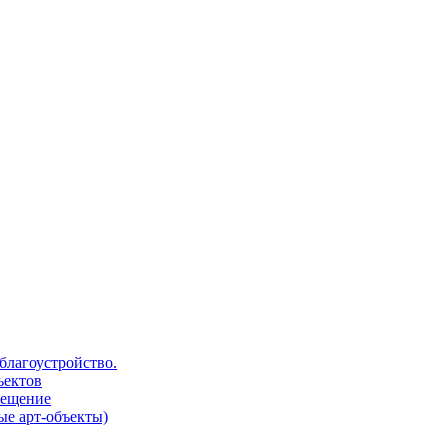
благоустройство.
ъектов
вещение
е арт-объекты)