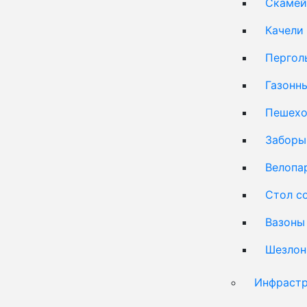
Скамей
Качели
Пергол
Газонн
Пешехо
Заборы
Велопа
Стол с
Вазоны
Шезлон
Инфрастр