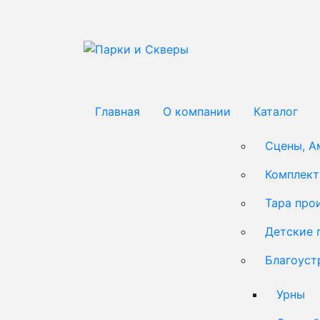
Главная
О компании
Каталог
Сцены, А
Комплек
Тара про
Детские 
Благоуст
Урны