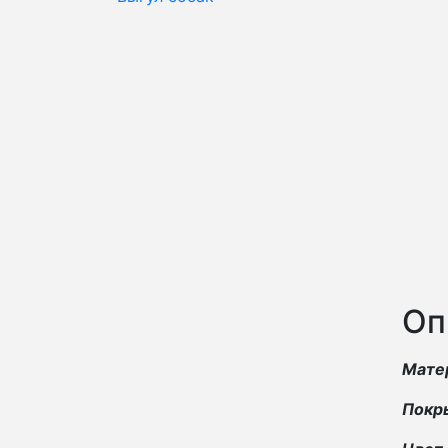
Оп
Мате
Покр