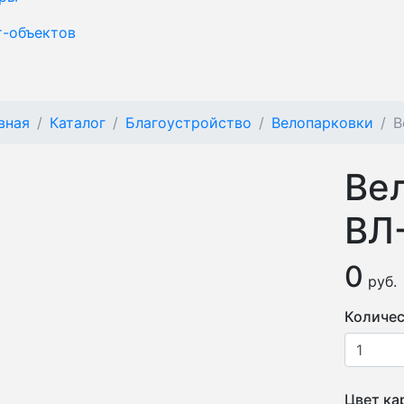
т-объектов
вная
Каталог
Благоустройство
Велопарковки
В
Ве
ВЛ
0
руб.
Количес
Цвет ка