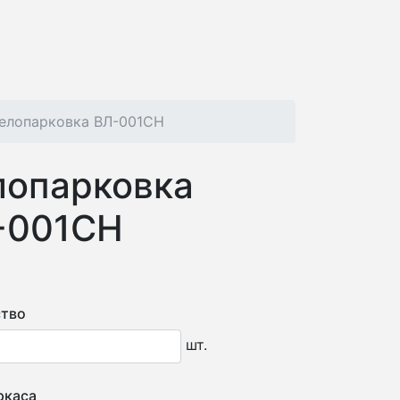
елопарковка ВЛ-001СН
лопарковка
-001СН
тво
шт.
ркаса