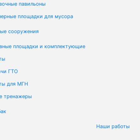
вочные павильоны
нерные площадки для мусора
ые сооружения
вные площадки и комплектующие
ты
ачи ГТО
ты для МГН
е тренажеры
бак
Наши работы