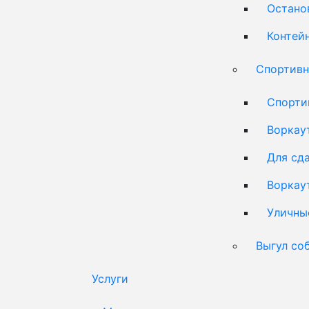
Остано
Контей
Спортивн
Спорти
Воркау
Для сд
Воркау
Уличны
Выгул со
Услуги