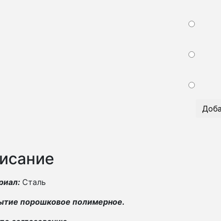
Доба
исание
риал:
Сталь
ытие порошковое полимерное.