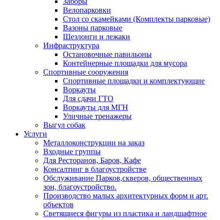
Заборы
Велопарковки
Стол со скамейками (Комплекты парковые)
Вазоны парковые
Шезлонги и лежаки
Инфраструктура
Остановочные павильоны
Контейнерные площадки для мусора
Спортивные сооружения
Спортивные площадки и комплектующие
Воркауты
Для сдачи ГТО
Воркауты для МГН
Уличные тренажеры
Выгул собак
Услуги
Металлоконструкции на заказ
Входные группы
Для Ресторанов, Баров, Кафе
Консалтинг в благоустройстве
Обслуживание Парков,скверов, общественных
зон, благоустройство.
Производство малых архитектурных форм и арт.
объектов
Светящиеся фигуры из пластика и ландшафтное