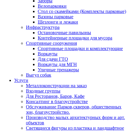
Заборы
Велопарковки
Стол со скамейками (Комплекты парковые)
Вазоны парковые
Шезлонги и лежаки
Инфраструктура
Остановочные павильоны
Контейнерные площадки для мусора
Спортивные сооружения
Спортивные площадки и комплектующие
Воркауты
Для сдачи ГТО
Воркауты для МГН
Уличные тренажеры
Выгул собак
Услуги
Металлоконструкции на заказ
Входные группы
Для Ресторанов, Баров, Кафе
Консалтинг в благоустройстве
Обслуживание Парков,скверов, общественных
зон, благоустройство.
Производство малых архитектурных форм и арт.
объектов
Светящиеся фигуры из пластика и ландшафтное