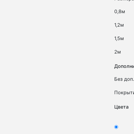
0,8м
1,2м
1,5м
2м
Дополни
Без доп.
Покрыт
Цвета