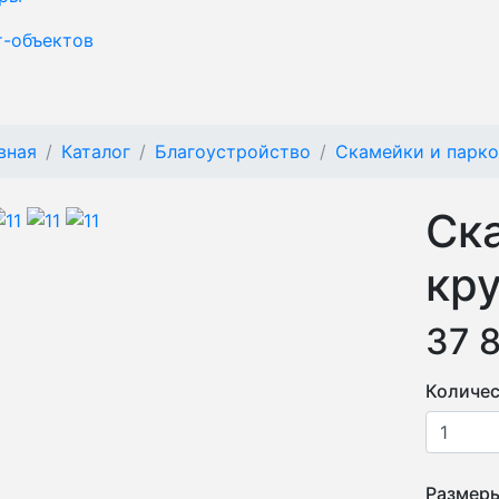
т-объектов
вная
Каталог
Благоустройство
Скамейки и парк
Ск
кру
37 
Количес
Размер