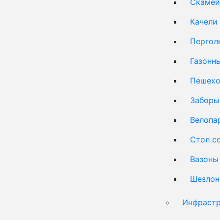
Скамей
Качели
Пергол
Газонн
Пешехо
Заборы
Велопа
Стол с
Вазоны
Шезлон
Инфрастр