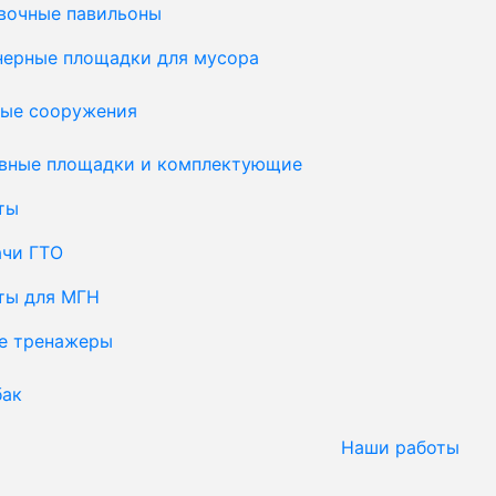
вочные павильоны
нерные площадки для мусора
ые сооружения
вные площадки и комплектующие
ты
ачи ГТО
ты для МГН
е тренажеры
бак
Наши работы