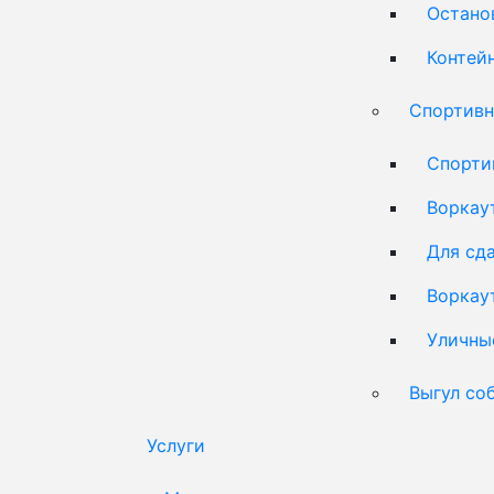
Остано
Контей
Спортивн
Спорти
Воркау
Для сд
Воркау
Уличны
Выгул со
Услуги