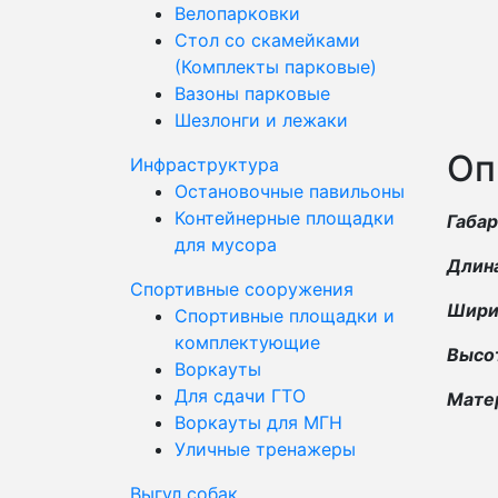
Велопарковки
Стол со скамейками
(Комплекты парковые)
Вазоны парковые
Шезлонги и лежаки
Оп
Инфраструктура
Остановочные павильоны
Контейнерные площадки
Габа
для мусора
Длина
Спортивные сооружения
Ширин
Спортивные площадки и
комплектующие
Высот
Воркауты
Для сдачи ГТО
Матер
Воркауты для МГН
Уличные тренажеры
Выгул собак