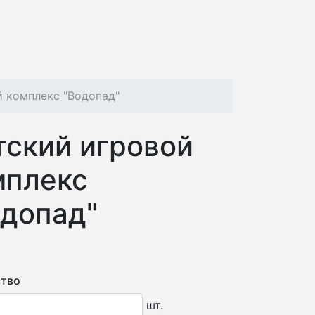
 комплекс "Водопад"
тский игровой
мплекс
одопад"
тво
шт.