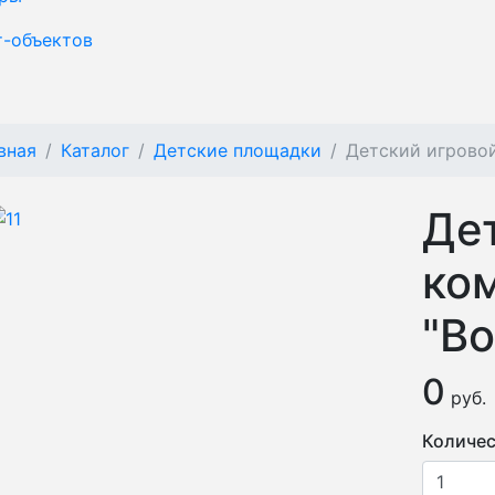
т-объектов
вная
Каталог
Детские площадки
Детский игровой
Де
ко
"В
0
руб.
Количес