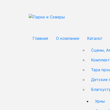
Главная
О компании
Каталог
Сцены, А
Комплек
Тара про
Детские 
Благоуст
Урны